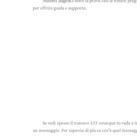
Numeri angelici
sono la prova che le nostre preg
per offrire guida e supporto.
Se vedi spesso il numero 233 ovunque tu vada e in
un messaggio. Per saperne di più su cos'è quel messaggi