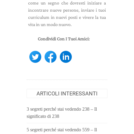
come un segno che dovresti iniziare a
incontrare nuove persone, inviare i tuoi
curriculum in nuovi posti e vivere la tua
vita in un modo nuovo.
Condividi Con I Tuoi Amici:
ARTICOLI INTERESSANTI
3 segreti perché stai vedendo 238 – Il
significato di 238
5 segreti perché stai vedendo 559 – Il