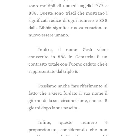
sono multipli di
numeri angelici 777
e
888. Queste sono triadi che mostrano i
significati radice di ogni numero e 888
dalla Bibbia significa nuova creazione o
nuovo essere umano.
Inoltre, il nome Gesù viene
convertito in 888 in Gematria. È un
contrasto totale con l'uomo caduto che è
rappresentato dal triplo 6.
Possiamo anche fare riferimento al
fatto che a Gesù fu dato il suo nome il
giorno della sua circoncisione, che era 8
giorni dopo la sua nascita.
Infine, questo numero è
proporzionato, considerando che non