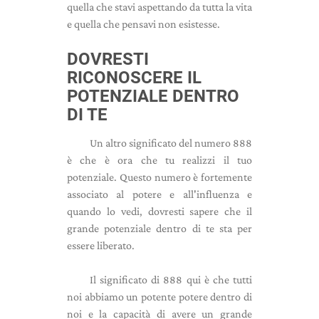
quella che stavi aspettando da tutta la vita
e quella che pensavi non esistesse.
DOVRESTI
RICONOSCERE IL
POTENZIALE DENTRO
DI TE
Un altro significato del numero 888
è che è ora che tu realizzi il tuo
potenziale. Questo numero è fortemente
associato al potere e all'influenza e
quando lo vedi, dovresti sapere che il
grande potenziale dentro di te sta per
essere liberato.
Il significato di 888 qui è che tutti
noi abbiamo un potente potere dentro di
noi e la capacità di avere un grande