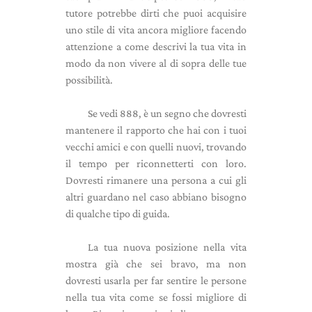
tutore potrebbe dirti che puoi acquisire
uno stile di vita ancora migliore facendo
attenzione a come descrivi la tua vita in
modo da non vivere al di sopra delle tue
possibilità.
Se vedi 888, è un segno che dovresti
mantenere il rapporto che hai con i tuoi
vecchi amici e con quelli nuovi, trovando
il tempo per riconnetterti con loro.
Dovresti rimanere una persona a cui gli
altri guardano nel caso abbiano bisogno
di qualche tipo di guida.
La tua nuova posizione nella vita
mostra già che sei bravo, ma non
dovresti usarla per far sentire le persone
nella tua vita come se fossi migliore di