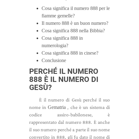
Cosa significa il numero 888 per le
fiamme gemelle?
Il numero 888 è un buon numero?
Cosa significa 888 nella Bibbia?
Cosa significa 888 in
numerologia?
Cosa significa 888 in cinese?
Conclusione
PERCHÉ IL NUMERO
888 È IL NUMERO DI
GESÙ?
È il numero di Gesù perché il suo
nome in
Gematria
, che è un sistema di
codice assiro-babilonese, è
rappresentato dal numero 888. È anche
il suo numero perché a parte il suo nome
convertito in 888, gli fu dato il nome di