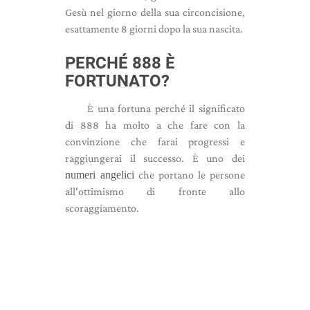
Gesù nel giorno della sua circoncisione,
esattamente 8 giorni dopo la sua nascita.
PERCHÉ 888 È
FORTUNATO?
È una fortuna perché il significato
di 888 ha molto a che fare con la
convinzione che farai progressi e
raggiungerai il successo. È uno dei
numeri angelici
che portano le persone
all'ottimismo di fronte allo
scoraggiamento.