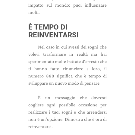
impatto sul mondo: puoi influenzare
molti.
È TEMPO DI
REINVENTARSI
Nel caso in cui avessi dei sogni che
volevi trasformare in realtà ma hai
sperimentato molte battute d'arresto che
ti hanno fatto rinunciare a loro, il
numero 888 significa che è tempo di
sviluppare un nuovo modo di pensare.
È un messaggio che dovresti
cogliere ogni possibile occasione per
realizzare i tuoi sogni e che arrendersi
non è un'opzione. Dimostra che è ora di
reinventarsi.