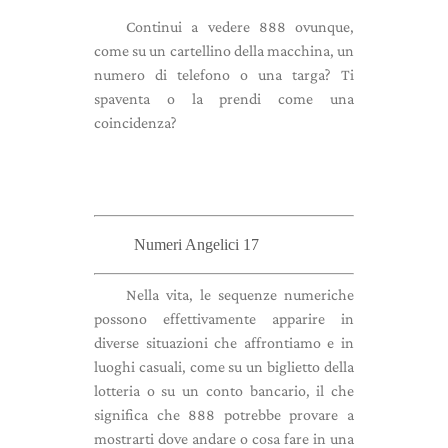
Continui a vedere 888 ovunque,
come su un cartellino della macchina, un
numero di telefono o una targa? Ti
spaventa o la prendi come una
coincidenza?
Numeri Angelici 17
Nella vita, le sequenze numeriche
possono effettivamente apparire in
diverse situazioni che affrontiamo e in
luoghi casuali, come su un biglietto della
lotteria o su un conto bancario, il che
significa che 888 potrebbe provare a
mostrarti dove andare o cosa fare in una