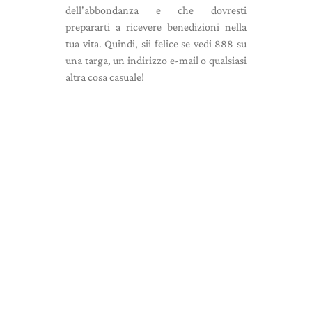
dell'abbondanza e che dovresti
prepararti a ricevere benedizioni nella
tua vita. Quindi, sii felice se vedi 888 su
una targa, un indirizzo e-mail o qualsiasi
altra cosa casuale!