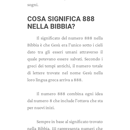
sogni.
COSA SIGNIFICA 888
NELLA BIBBIA?
Il significato del numero 888 nella
Bibbia è che Gesù era l'unico sotto i cieli
dato tra gli esseri umani attraverso il
quale potevano essere salvati. Secondo i
greci dei tempi antichi, il numero totale
di lettere trovate nel nome Gesù nella
loro lingua greca arriva a 888.
Il numero 888 combina ogni idea
dal numero 8 che include l'ottava che sta
per nuovi inizi.
Sempre in base al significato trovato
nella Bibbia, 111 rappresenta numeri che