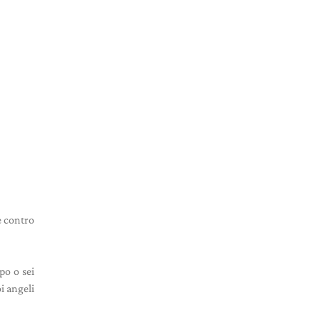
e contro
po o sei
i angeli