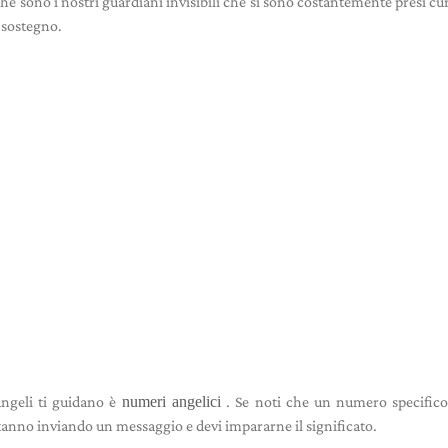
hé sono i nostri guardiani invisibili che si sono costantemente presi cur
 sostegno.
angeli ti guidano è
numeri angelici
. Se noti che un numero specific
 stanno inviando un messaggio e devi impararne il significato.