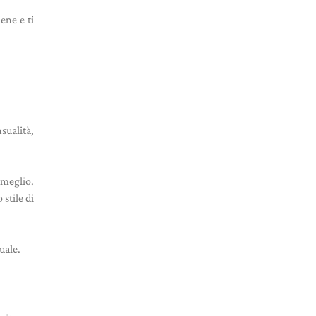
ene e ti
sualità,
 meglio.
stile di
uale.