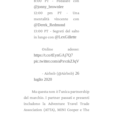
8:00 PT - Pedalare con
@jonny_brownlee
12:00 pm PT - Una
mentalità vincente con
@Derek_Redmond
13:00 PT - Segreti del salto
in lungo con
@LexGillette
Online adesso:
https://t.co/tEynGAj7Q7
pic.twitter.com/aPxvzkZJqV
- Airbnb (@Airbnb)
26
luglio 2020
Ma questa non è l'unica partnership
del marchio. I partner passati e presenti
includono la Adventure Travel Trade
Association (ATTA), MINI Cooper e The