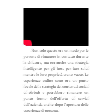
Non solo questo era un modo per le
persone di rimanere in contatto durante
la chiusura, ma era anche una strategia
intelligente per gli host per fare soldi
mentre le loro proprietà erano vuote. Le
esperienze online sono ora un punto
focale della strategia dei contenuti sociali
di Airbnb e potrebbero rimanere un
punto fermo dell'offerta di servizi
dell'azienda anche dopo l'apertura delle
esperienze di persona.