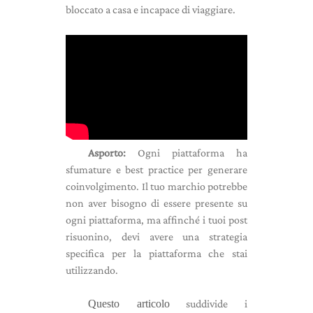
bloccato a casa e incapace di viaggiare.
Asporto:
Ogni piattaforma ha
sfumature e best practice per generare
coinvolgimento. Il tuo marchio potrebbe
non aver bisogno di essere presente su
ogni piattaforma, ma affinché i tuoi post
risuonino, devi avere una strategia
specifica per la piattaforma che stai
utilizzando.
Questo articolo
suddivide i